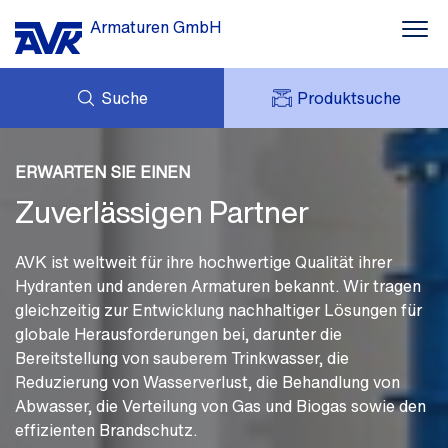
Armaturen GmbH
Suche
Produktsuche
Wasser
ANFRAGE
Abwasser
NEWS
ERWARTEN SIE EINEN
MEIN AVK
DOWNLOADS
Zuverlässigen Partner
AVK HOLDING (GROUP)
Gas
MESSEN
PREISLISTE
KONTAKT
Brandschutz
AVK ist weltweit für ihre hochwertige Qualität ihrer
KARRIERE
Hydranten und anderen Armaturen bekannt. Wir tragen
Service
gleichzeitig zur Entwicklung nachhaltiger Lösungen für
globale Herausforderungen bei, darunter die
Einblicke
Bereitstellung von sauberem Trinkwasser, die
Reduzierung von Wasserverlust, die Behandlung von
Abwasser, die Verteilung von Gas und Biogas sowie den
effizienten Brandschutz.