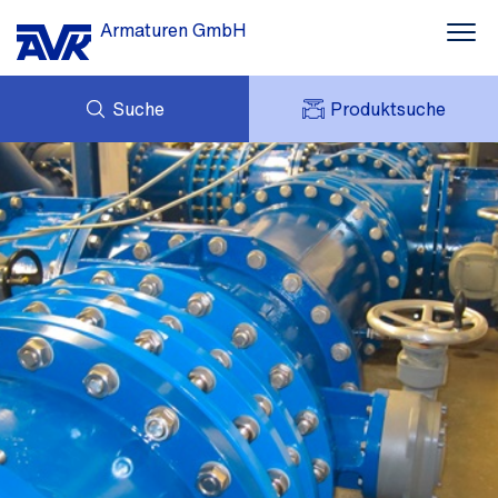
Armaturen GmbH
Suche
Produktsuche
ANFRAGE
NEWS
MEIN AVK
DOWNLOADS
AVK HOLDING (GROUP)
MESSEN
PREISLISTE
KONTAKT
KARRIERE